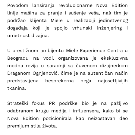
Povodom lansiranja revolucionarne Nova Edition
linije mašina za pranje i sušenje veša, naš tim je
podržao klijenta Miele u realizaciji jedinstvenog
događaja koji je spojio vrhunski inženjering i
umetnost dizajna.
U prestižnom ambijentu Miele Experience Centra u
Beogradu na vodi, organizovana je ekskluzivna
modna revija u saradnji sa čuvenom dizajnerkom
Draganom Ognjenović, čime je na autentičan način
predstavljena besprekorna nega najosetljivijih
tkanina.
Strateški fokus PR podrške bio je na pažljivo
odabranom krugu medija i influensera, kako bi se
Nova Edition pozicionirala kao neizostavan deo
premijum stila života.