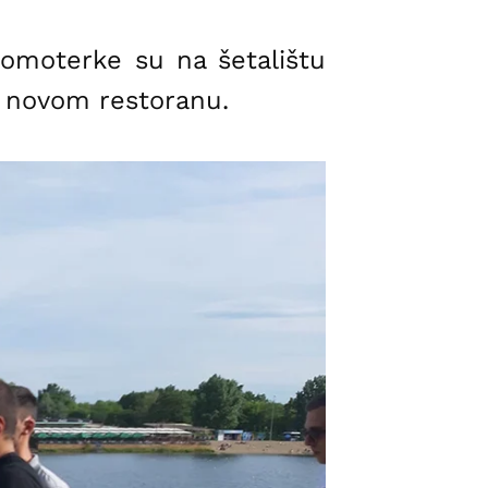
romoterke su na šetalištu
 u novom restoranu.