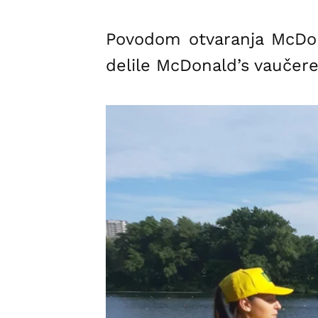
Povodom otvaranja McDona
delile McDonald’s vaučere