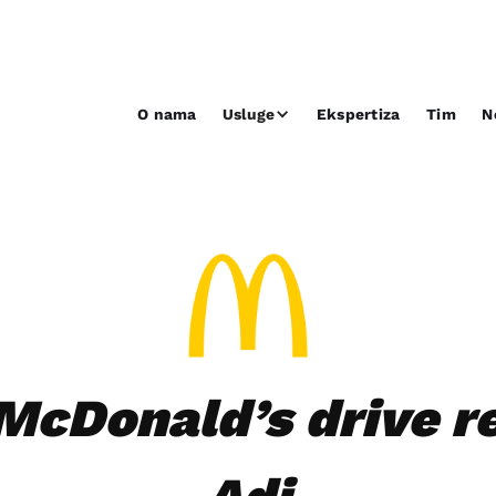
O nama
Usluge
Ekspertiza
Tim
N
McDonald’s drive r