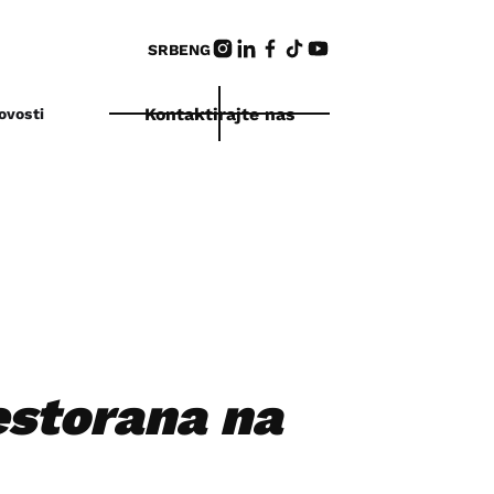
SRB
ENG
Kontaktirajte nas
ovosti
estorana na