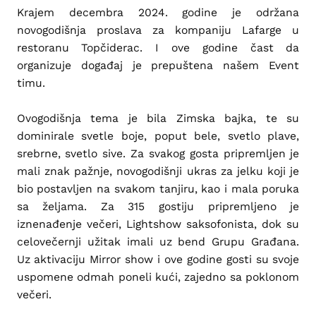
Krajem decembra 2024. godine je održana
novogodišnja proslava za kompaniju Lafarge u
restoranu Topčiderac. I ove godine čast da
organizuje događaj je prepuštena našem Event
timu.
Ovogodišnja tema je bila Zimska bajka, te su
dominirale svetle boje, poput bele, svetlo plave,
srebrne, svetlo sive. Za svakog gosta pripremljen je
mali znak pažnje, novogodišnji ukras za jelku koji je
bio postavljen na svakom tanjiru, kao i mala poruka
sa željama. Za 315 gostiju pripremljeno je
iznenađenje večeri, Lightshow saksofonista, dok su
celovečernji užitak imali uz bend Grupu Građana.
Uz aktivaciju Mirror show i ove godine gosti su svoje
uspomene odmah poneli kući, zajedno sa poklonom
večeri.