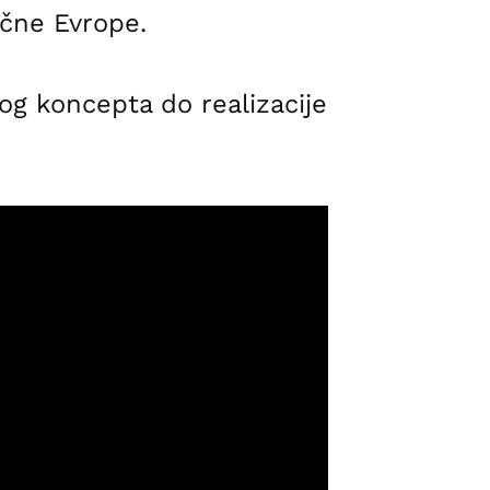
očne Evrope.
og koncepta do realizacije