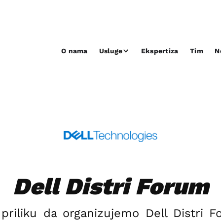
O nama
Usluge
Ekspertiza
Tim
N
Dell Distri Forum
riliku da organizujemo Dell Distri Fo