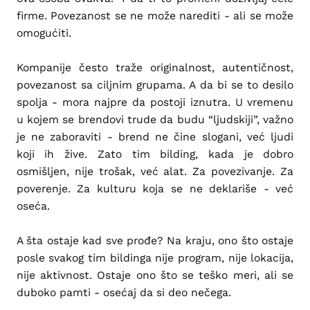
firme. Povezanost se ne može narediti - ali se može
omogućiti.
Kompanije često traže originalnost, autentičnost,
povezanost sa ciljnim grupama. A da bi se to desilo
spolja - mora najpre da postoji iznutra. U vremenu
u kojem se brendovi trude da budu “ljudskiji”, važno
je ne zaboraviti - brend ne čine slogani, već ljudi
koji ih žive. Zato tim bilding, kada je dobro
osmišljen, nije trošak, već alat. Za povezivanje. Za
poverenje. Za kulturu koja se ne deklariše - već
oseća.
A šta ostaje kad sve prođe? Na kraju, ono što ostaje
posle svakog tim bildinga nije program, nije lokacija,
nije aktivnost. Ostaje ono što se teško meri, ali se
duboko pamti - osećaj da si deo nečega.