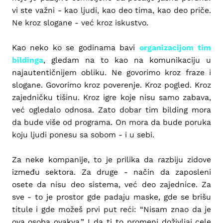
vi ste važni - kao ljudi, kao deo tima, kao deo priče.
Ne kroz slogane - već kroz iskustvo.
Kao neko ko se godinama bavi
organizacijom tim
bildinga
, gledam na to kao na komunikaciju u
najautentičnijem obliku. Ne govorimo kroz fraze i
slogane. Govorimo kroz poverenje. Kroz pogled. Kroz
zajedničku tišinu. Kroz igre koje nisu samo zabava,
već ogledalo odnosa. Zato dobar tim bilding mora
da bude više od programa. On mora da bude poruka
koju ljudi ponesu sa sobom - i u sebi.
Za neke kompanije, to je prilika da razbiju zidove
između sektora. Za druge - način da zaposleni
osete da nisu deo sistema, već deo zajednice. Za
sve - to je prostor gde padaju maske, gde se brišu
titule i gde možeš prvi put reći: “Nisam znao da je
ova osoba ovakva.” I da ti to promeni doživljaj cele