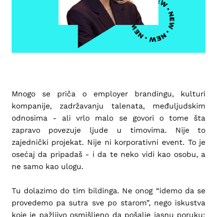
Mnogo se priča o employer brandingu, kulturi
kompanije, zadržavanju talenata, međuljudskim
odnosima - ali vrlo malo se govori o tome šta
zapravo povezuje ljude u timovima. Nije to
zajednički projekat. Nije ni korporativni event. To je
osećaj da pripadaš - i da te neko vidi kao osobu, a
ne samo kao ulogu.
Tu dolazimo do tim bildinga. Ne onog “idemo da se
provedemo pa sutra sve po starom”, nego iskustva
koje je pažljivo osmišljeno da pošalje jasnu poruku: