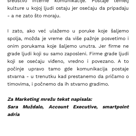
sredstvo interne komunikacije. Postaje temelj
kulture u kojoj ljudi ostaju jer osećaju da pripadaju
- a ne zato što moraju.
I zato, ako već ulažemo u poruke koje šaljemo
spolja, možda je vreme da više pažnje posvetimo i
onim porukama koje šaljemo unutra. Jer firme ne
grade ljudi koji su samo zaposleni. Firme grade ljudi
koji se osećaju viđeno, vredno i povezano. A to
počinje upravo tamo gde komunikacija postaje
stvarna - u trenutku kad prestanemo da pričamo o
timovima, i počnemo da ih stvarno gradimo.
Za Marketing mrežu tekst napisala:
Sara Muždalo, Account Executive, smartpoint
adria