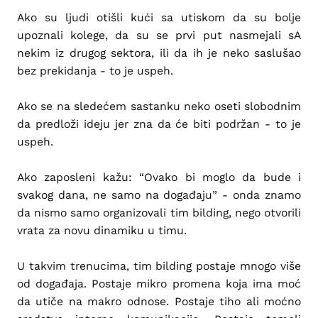
Ako su ljudi otišli kući sa utiskom da su bolje
upoznali kolege, da su se prvi put nasmejali sA
nekim iz drugog sektora, ili da ih je neko saslušao
bez prekidanja - to je uspeh.
Ako se na sledećem sastanku neko oseti slobodnim
da predloži ideju jer zna da će biti podržan - to je
uspeh.
Ako zaposleni kažu: “Ovako bi moglo da bude i
svakog dana, ne samo na događaju” - onda znamo
da nismo samo organizovali tim bilding, nego otvorili
vrata za novu dinamiku u timu.
U takvim trenucima, tim bilding postaje mnogo više
od događaja. Postaje mikro promena koja ima moć
da utiče na makro odnose. Postaje tiho ali moćno