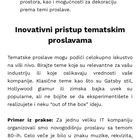
prostora, kao i mogućnosti za dekoraciju
prema temi proslave.
Inovativni pristup tematskim
proslavama
Tematske proslave mogu podići celokupno iskustvo
na viši nivo. Birajte teme koje su relevantne za vašu
industriju ili koje oslikavaju vrednosti vaše
kompanije. Klasične teme kao što su Gatsby stil,
Hollywood glamur ili zimska bajka uvek su
popularne, ali ne bojite se da eksperimentišete i
realizujete i neku “out of the box” ideju.
Primer iz prakse:
Za jednu veliku IT kompaniju
organizovali smo novogodišnju proslavu sa temom
80-ih. Celo veče je bilo u znaku muzike, rekvizita,