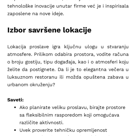
tehnološke inovacije unutar firme već je i inspirisala
zaposlene na nove ideje.
Izbor savršene lokacije
Lokacija proslave igra ključnu ulogu u stvaranju
atmosfere. Prilikom odabira prostora, vodite računa
o broju gostiju, tipu događaja, kao i o atmosferi koju
želite da postignete. Da li je to elegantna večera u
luksuznom restoranu ili možda opuštena zabava u
urbanom okruženju?
Saveti:
Ako planirate veliku proslavu, birajte prostore
sa fleksibilnim rasporedom koji omogućava
različite aktivnosti.
Uvek proverite tehničku opremljenost