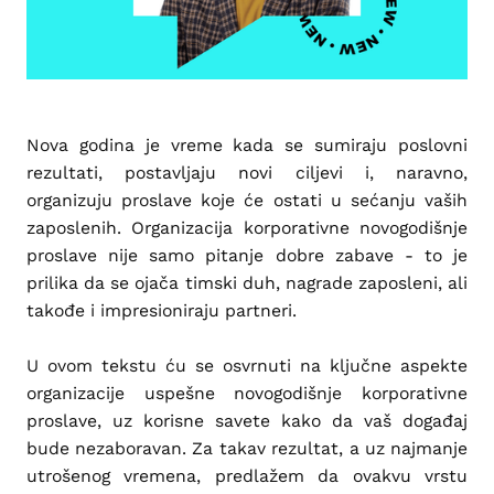
Nova godina je vreme kada se sumiraju poslovni
rezultati, postavljaju novi ciljevi i, naravno,
organizuju proslave koje će ostati u sećanju vaših
zaposlenih. Organizacija korporativne novogodišnje
proslave nije samo pitanje dobre zabave - to je
prilika da se ojača timski duh, nagrade zaposleni, ali
takođe i impresioniraju partneri.
U ovom tekstu ću se osvrnuti na ključne aspekte
organizacije uspešne novogodišnje korporativne
proslave, uz korisne savete kako da vaš događaj
bude nezaboravan. Za takav rezultat, a uz najmanje
utrošenog vremena, predlažem da ovakvu vrstu