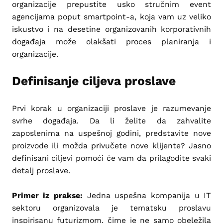
organizacije prepustite usko stručnim event
agencijama poput smartpoint-a, koja vam uz veliko
iskustvo i na desetine organizovanih korporativnih
događaja može olakšati proces planiranja i
organizacije.
Definisanje ciljeva proslave
Prvi korak u organizaciji proslave je razumevanje
svrhe događaja. Da li želite da zahvalite
zaposlenima na uspešnoj godini, predstavite nove
proizvode ili možda privučete nove klijente? Jasno
definisani ciljevi pomoći će vam da prilagodite svaki
detalj proslave.
Primer iz prakse:
Jedna uspešna kompanija u IT
sektoru organizovala je tematsku proslavu
inspirisanu futurizmom, čime je ne samo obeležila