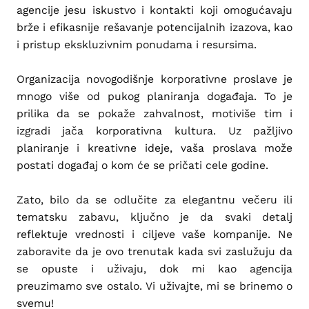
agencije jesu iskustvo i kontakti koji omogućavaju
brže i efikasnije rešavanje potencijalnih izazova, kao
i pristup ekskluzivnim ponudama i resursima.
Organizacija novogodišnje korporativne proslave je
mnogo više od pukog planiranja događaja. To je
prilika da se pokaže zahvalnost, motiviše tim i
izgradi jača korporativna kultura. Uz pažljivo
planiranje i kreativne ideje, vaša proslava može
postati događaj o kom će se pričati cele godine.
Zato, bilo da se odlučite za elegantnu večeru ili
tematsku zabavu, ključno je da svaki detalj
reflektuje vrednosti i ciljeve vaše kompanije. Ne
zaboravite da je ovo trenutak kada svi zaslužuju da
se opuste i uživaju, dok mi kao agencija
preuzimamo sve ostalo. Vi uživajte, mi se brinemo o
svemu!