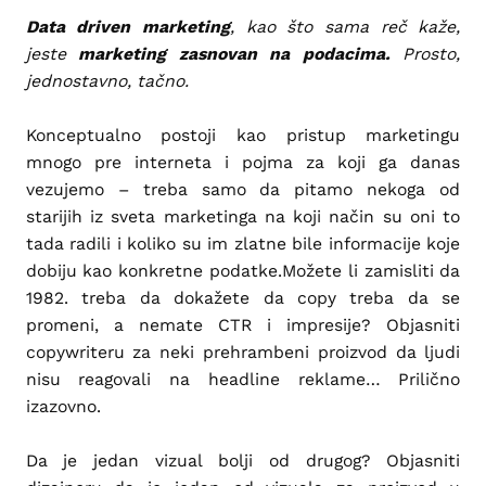
Data driven marketing
, kao što sama reč kaže,
jeste
marketing zasnovan na podacima.
Prosto,
jednostavno, tačno.
Konceptualno postoji kao pristup marketingu
mnogo pre interneta i pojma za koji ga danas
vezujemo – treba samo da pitamo nekoga od
starijih iz sveta marketinga na koji način su oni to
tada radili i koliko su im zlatne bile informacije koje
dobiju kao konkretne podatke.Možete li zamisliti da
1982. treba da dokažete da copy treba da se
promeni, a nemate CTR i impresije? Objasniti
copywriteru za neki prehrambeni proizvod da ljudi
nisu reagovali na headline reklame… Prilično
izazovno.
Da je jedan vizual bolji od drugog? Objasniti