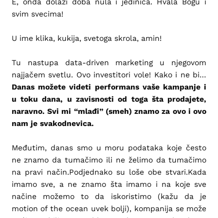
E, onda dolazi doba nula i jedinica. Hvala Bogu i
svim svecima!
U ime klika, kukija, svetoga skrola, amin!
Tu nastupa data-driven marketing u njegovom
najjačem svetlu. Ovo investitori vole! Kako i ne bi…
Danas možete videti performans vaše kampanje i
u toku dana, u zavisnosti od toga šta prodajete,
naravno. Svi mi “mlađi” (smeh) znamo za ovo i ovo
nam je svakodnevica.
Međutim, danas smo u moru podataka koje često
ne znamo da tumačimo ili ne želimo da tumačimo
na pravi način.Podjednako su loše obe stvari.Kada
imamo sve, a ne znamo šta imamo i na koje sve
načine možemo to da iskoristimo (kažu da je
motion of the ocean uvek bolji), kompanija se može