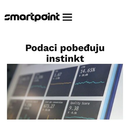
Podaci pobeđuju
instinkt