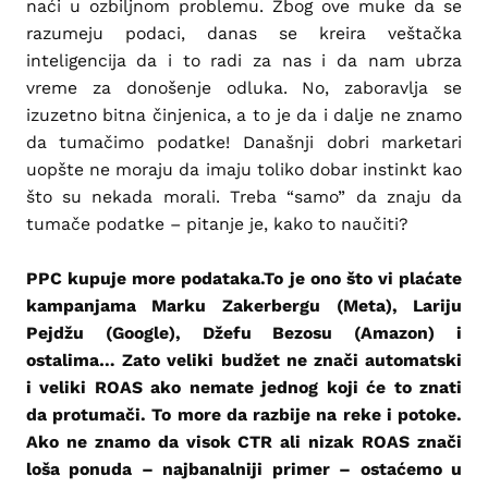
naći u ozbiljnom problemu. Zbog ove muke da se
razumeju podaci, danas se kreira veštačka
inteligencija da i to radi za nas i da nam ubrza
vreme za donošenje odluka. No, zaboravlja se
izuzetno bitna činjenica, a to je da i dalje ne znamo
da tumačimo podatke! Današnji dobri marketari
uopšte ne moraju da imaju toliko dobar instinkt kao
što su nekada morali. Treba “samo” da znaju da
tumače podatke – pitanje je, kako to naučiti?
PPC kupuje more podataka.To je ono što vi plaćate
kampanjama Marku Zakerbergu (Meta), Lariju
Pejdžu (Google), Džefu Bezosu (Amazon) i
ostalima… Zato veliki budžet ne znači automatski
i veliki ROAS ako nemate jednog koji će to znati
da protumači. To more da razbije na reke i potoke.
Ako ne znamo da visok CTR ali nizak ROAS znači
loša ponuda – najbanalniji primer – ostaćemo u