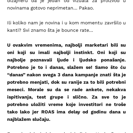
dizajneru da je jedan od vizuala za proizvod u
novinama gotovo neprimetan… Pakao.
Ili koliko nam je novina i u kom momentu završilo u
kanti? Svi znamo šta je bounce rate…
U ovakvim vremenima, najbolji marketari bili su
oni koji su imali najbolji instinkt. Oni koji su
najbolje poznavali ljude i ljudsko ponašanje.
Potrebno je to i danas, slažem se! Samo što ću
“danas” nakon svega 3 dana kampanje znati šta je
potrebno menjati, dok su ranije za to bili potrebni
meseci. Morale su da se rade ankete, nekakva
ispitivanja, test grupe i slično. Za sve to je
potrebno uložiti vreme koje investitori ne troše
tako lako jer ROAS ima delay od godinu dana u
najblažem slučaju.