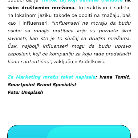
svim društvenim mrežama.
Interaktivan i sadržaj
na lokalnom jeziku takođe će dobiti na značaju, baš
kao i influenseri.
“Influenseri ne moraju da budu
osobe sa mnogo pratilaca koje su poznate široj
javnosti, kao što je to slučaj sa drugim mrežama.
Čak, najbolji influenseri mogu da budu upravo
zaposleni, koji će kompaniju za koju rade predstaviti
lično i autentično”
, zaključuje Anđelković.
Za Marketing mrežu tekst napisala
: Ivana Tomić,
Smartpoint Brand Specialist
Foto: Unsplash