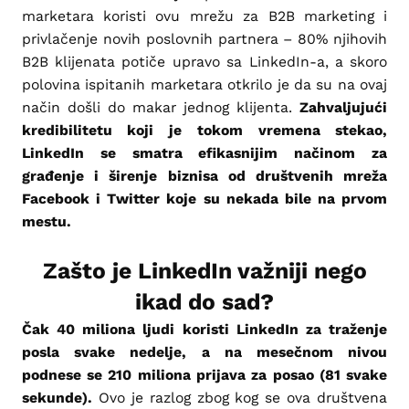
marketara koristi ovu mrežu za B2B marketing i
privlačenje novih poslovnih partnera – 80% njihovih
B2B klijenata potiče upravo sa LinkedIn-a, a skoro
polovina ispitanih marketara otkrilo je da su na ovaj
način došli do makar jednog klijenta.
Zahvaljujući
kredibilitetu koji je tokom vremena stekao,
LinkedIn se smatra efikasnijim načinom za
građenje i širenje biznisa od društvenih mreža
Facebook i Twitter koje su nekada bile na prvom
mestu.
Zašto je LinkedIn važniji nego
ikad do sad?
Čak 40 miliona ljudi koristi LinkedIn za traženje
posla svake nedelje, a na mesečnom nivou
podnese se 210 miliona prijava za posao (81 svake
sekunde).
Ovo je razlog zbog kog se ova društvena