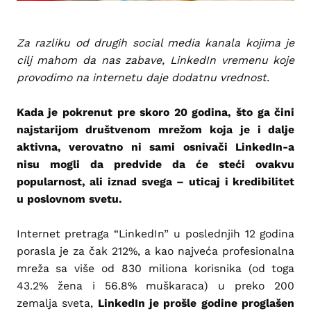
Za razliku od drugih social media kanala kojima je
cilj mahom da nas zabave, LinkedIn vremenu koje
provodimo na internetu daje dodatnu vrednost.
Kada je pokrenut pre skoro 20 godina, što ga čini
najstarijom društvenom mrežom koja je i dalje
aktivna, verovatno ni sami osnivači LinkedIn-a
nisu mogli da predvide da će steći ovakvu
popularnost, ali iznad svega – uticaj i kredibilitet
u poslovnom svetu.
Internet pretraga “LinkedIn” u poslednjih 12 godina
porasla je za čak 212%, a kao najveća profesionalna
mreža sa više od 830 miliona korisnika (od toga
43.2% žena i 56.8% muškaraca) u preko 200
zemalja sveta,
LinkedIn je prošle godine proglašen