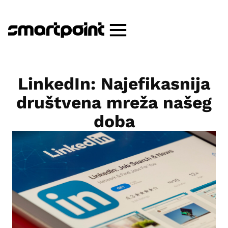
LinkedIn: Najefikasnija
društvena mreža našeg
doba