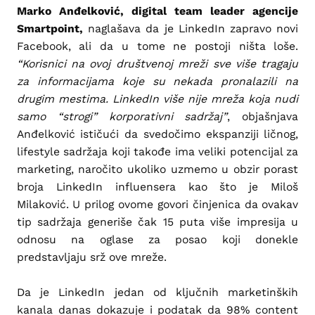
Marko Anđelković, digital team leader agencije
Smartpoint,
naglašava da je LinkedIn zapravo novi
Facebook, ali da u tome ne postoji ništa loše.
“Korisnici na ovoj društvenoj mreži sve više tragaju
za informacijama koje su nekada pronalazili na
drugim mestima. LinkedIn više nije mreža koja nudi
samo “strogi” korporativni sadržaj”
, objašnjava
Anđelković ističući da svedočimo ekspanziji ličnog,
lifestyle sadržaja koji takođe ima veliki potencijal za
marketing, naročito ukoliko uzmemo u obzir porast
broja LinkedIn influensera kao što je Miloš
Milaković. U prilog ovome govori činjenica da ovakav
tip sadržaja generiše čak 15 puta više impresija u
odnosu na oglase za posao koji donekle
predstavljaju srž ove mreže.
Da je LinkedIn jedan od ključnih marketinških
kanala danas dokazuje i podatak da 98% content