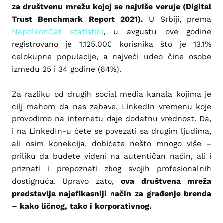
za društvenu mrežu kojoj se najviše veruje (Digital
Trust Benchmark Report 2021).
U Srbiji, prema
NapoleonCat statistici
, u avgustu ove godine
registrovano je 1.125.000 korisnika što je 13.1%
celokupne populacije, a najveći udeo čine osobe
između 25 i 34 godine (64%).
Za razliku od drugih social media kanala kojima je
cilj mahom da nas zabave, LinkedIn vremenu koje
provodimo na internetu daje dodatnu vrednost. Da,
i na LinkedIn-u ćete se povezati sa drugim ljudima,
ali osim konekcija, dobićete nešto mnogo više –
priliku da budete viđeni na autentičan način, ali i
priznati i prepoznati zbog svojih profesionalnih
dostignuća. Upravo zato,
ova društvena mreža
predstavlja najefikasniji način za građenje brenda
– kako ličnog, tako i korporativnog.