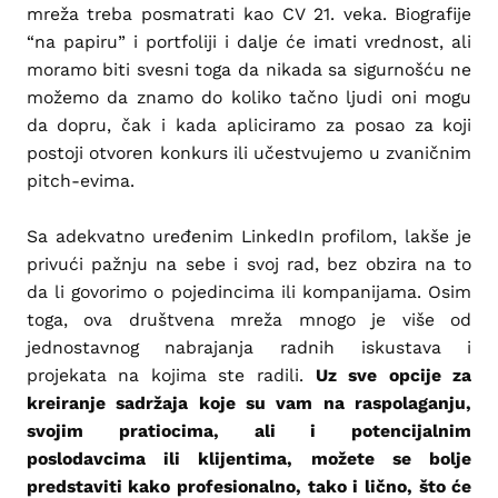
mreža treba posmatrati kao CV 21. veka. Biografije
“na papiru” i portfoliji i dalje će imati vrednost, ali
moramo biti svesni toga da nikada sa sigurnošću ne
možemo da znamo do koliko tačno ljudi oni mogu
da dopru, čak i kada apliciramo za posao za koji
postoji otvoren konkurs ili učestvujemo u zvaničnim
pitch-evima.
Sa adekvatno uređenim LinkedIn profilom, lakše je
privući pažnju na sebe i svoj rad, bez obzira na to
da li govorimo o pojedincima ili kompanijama. Osim
toga, ova društvena mreža mnogo je više od
jednostavnog nabrajanja radnih iskustava i
projekata na kojima ste radili.
Uz sve opcije za
kreiranje sadržaja koje su vam na raspolaganju,
svojim pratiocima, ali i potencijalnim
poslodavcima ili klijentima, možete se bolje
predstaviti kako profesionalno, tako i lično, što će