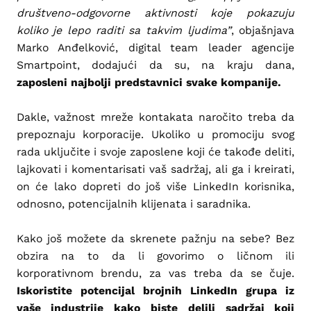
društveno-odgovorne aktivnosti koje pokazuju
koliko je lepo raditi sa takvim ljudima”
, objašnjava
Marko Anđelković, digital team leader agencije
Smartpoint, dodajući da su, na kraju dana,
zaposleni najbolji predstavnici svake kompanije.
Dakle, važnost mreže kontakata naročito treba da
prepoznaju korporacije. Ukoliko u promociju svog
rada uključite i svoje zaposlene koji će takođe deliti,
lajkovati i komentarisati vaš sadržaj, ali ga i kreirati,
on će lako dopreti do još više LinkedIn korisnika,
odnosno, potencijalnih klijenata i saradnika.
Kako još možete da skrenete pažnju na sebe? Bez
obzira na to da li govorimo o ličnom ili
korporativnom brendu, za vas treba da se čuje.
Iskoristite potencijal brojnih LinkedIn grupa iz
vaše industrije kako biste delili sadržaj koji