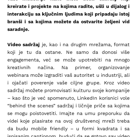
kreirate i projekte na kojima radite, ušli u dijalog i
interakciju sa ključnim ljudima koji pripadaju istoj
branši i sa kojima možete da ostvarite željeni vid
saradnje.
Video sadržaj
je, kao i na drugim mrežama, format
koji je tu da ostane. Ne samo da donosi više
engagementa, već se može upotrebiti na mnogo
kreativnih načina. Na primer, organizovanje
webinara može izgraditi vaš autoritet u industriji, ali
i ojačati poverenje vaše ciljne grupe. Kroz video
sadržaj možete promovisati kulturu svoje kompanije
– kao što je već spomenuto, LinkedIn korisnici vole
“behind the scenes” sadržaj i ličnije priče sa kojima
se mogu poistovetiti. Imajte na umu preporuku da
videi koje plasirate na ovoj društvenoj mreži treba
da budu mobile friendly – u formi kvadrata i sa
ispisanim captionom, budući da se gotovo sav video