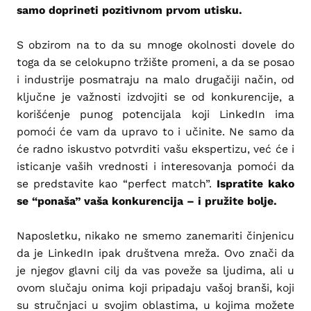
samo doprineti pozitivnom prvom utisku.
S obzirom na to da su mnoge okolnosti dovele do
toga da se celokupno tržište promeni, a da se posao
i industrije posmatraju na malo drugačiji način, od
ključne je važnosti izdvojiti se od konkurencije, a
korišćenje punog potencijala koji LinkedIn ima
pomoći će vam da upravo to i učinite. Ne samo da
će radno iskustvo potvrditi vašu ekspertizu, već će i
isticanje vaših vrednosti i interesovanja pomoći da
se predstavite kao “perfect match”.
Ispratite kako
se “ponaša” vaša konkurencija – i pružite bolje.
Naposletku, nikako ne smemo zanemariti činjenicu
da je LinkedIn ipak društvena mreža. Ovo znači da
je njegov glavni cilj da vas poveže sa ljudima, ali u
ovom slučaju onima koji pripadaju vašoj branši, koji
su stručnjaci u svojim oblastima, u kojima možete