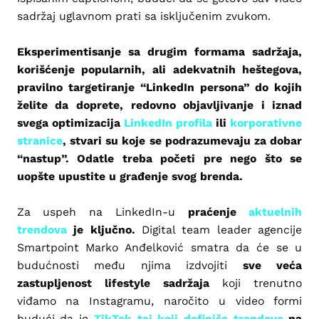
sadržaj uglavnom prati sa isključenim zvukom.
Eksperimentisanje sa drugim formama sadržaja,
korišćenje popularnih, ali adekvatnih heštegova,
pravilno targetiranje “LinkedIn persona” do kojih
želite da doprete, redovno objavljivanje i iznad
svega optimizacija
LinkedIn profila
ili
korporativne
stranice
, stvari su koje se podrazumevaju za dobar
“nastup”. Odatle treba početi pre nego što se
uopšte upustite u građenje svog brenda.
Za uspeh na LinkedIn-u
praćenje
aktuelnih
trendova
je ključno.
Digital team leader agencije
Smartpoint Marko Anđelković smatra da će se u
budućnosti među njima izdvojiti
sve veća
zastupljenost lifestyle sadržaja
koji trenutno
viđamo na Instagramu, naročito u video formi
budući da je
TikTok taj koji definiše trendove
na