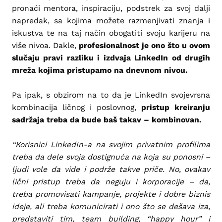
pronaći mentora, inspiraciju, podstrek za svoj dalji
napredak, sa kojima možete razmenjivati znanja i
iskustva te na taj način obogatiti svoju karijeru na
više nivoa. Dakle,
profesionalnost je ono što u ovom
slučaju pravi razliku i izdvaja LinkedIn od drugih
mreža kojima pristupamo na dnevnom nivou.
Pa ipak, s obzirom na to da je LinkedIn svojevrsna
kombinacija ličnog i poslovnog,
pristup kreiranju
sadržaja treba da bude baš takav – kombinovan.
“Korisnici LinkedIn-a na svojim privatnim profilima
treba da dele svoja dostignuća na koja su ponosni –
ljudi vole da vide i podrže takve priče. No, ovakav
lični pristup treba da neguju i korporacije – da,
treba promovisati kampanje, projekte i dobre biznis
ideje, ali treba komunicirati i ono što se dešava iza,
predstaviti tim, team building, “happy hour” i