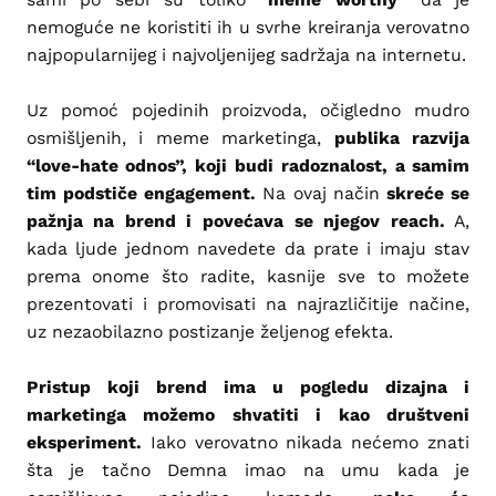
nemoguće ne koristiti ih u svrhe kreiranja verovatno
najpopularnijeg i najvoljenijeg sadržaja na internetu.
Uz pomoć pojedinih proizvoda, očigledno mudro
osmišljenih, i meme marketinga,
publika razvija
“love-hate odnos”, koji budi radoznalost, a samim
tim podstiče engagement.
Na ovaj način
skreće se
pažnja na brend i povećava se njegov reach.
A,
kada ljude jednom navedete da prate i imaju stav
prema onome što radite, kasnije sve to možete
prezentovati i promovisati na najrazličitije načine,
uz nezaobilazno postizanje željenog efekta.
Pristup koji brend ima u pogledu dizajna i
marketinga možemo shvatiti i kao društveni
eksperiment.
Iako verovatno nikada nećemo znati
šta je tačno Demna imao na umu kada je