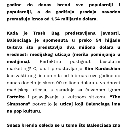
godine do danas brend sve popularniji i
popularniji, a da godišnja prodaja navodno
premašuje iznos od 1,54 milijarde dolara.
Kada je Trash Bag predstavljena javnosti,
Balenciaga je spomenuta u preko 54 hiljade
tvitova što predstavlja dva miliona dolara u
vrednosti medijskog uticaja (merilo pominjanja u
medijima).
Perfektno postignut besplatni
marketing? O, da. I predstavljanje
Kim Kardashian
kao zaštitnog lica brenda od februara ove godine do
danas donelo je skoro 90 miliona dolara u vrednosti
medijskog uticaja, a saradnja sa čuvenom igrom
Fortnite
i pojavljivanje u kultnom sitkomu
“The
Simpsons”
potvrdilo je
uticaj koji Balenciaga ima
na pop kulturu.
Snaga brenda ogleda se u tome što Balenciaga zna