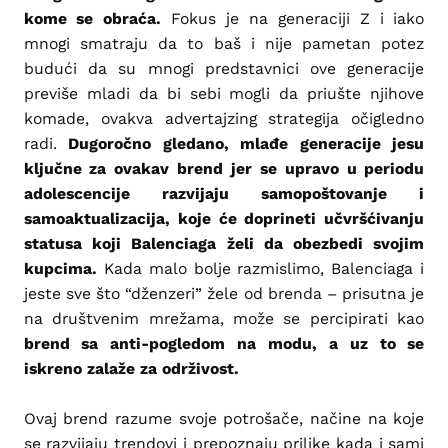
kome se obraća.
Fokus je na generaciji Z i iako
mnogi smatraju da to baš i nije pametan potez
budući da su mnogi predstavnici ove generacije
previše mladi da bi sebi mogli da priušte njihove
komade, ovakva advertajzing strategija očigledno
radi.
Dugoročno gledano, mlađe generacije jesu
ključne za ovakav brend jer se upravo u periodu
adolescencije razvijaju samopoštovanje i
samoaktualizacija, koje će doprineti učvršćivanju
statusa koji Balenciaga želi da obezbedi svojim
kupcima.
Kada malo bolje razmislimo, Balenciaga i
jeste sve što “dženzeri” žele od brenda – prisutna je
na društvenim mrežama, može se percipirati kao
brend sa anti-pogledom na modu, a uz to se
iskreno zalaže za održivost.
Ovaj brend razume svoje potrošače, načine na koje
se razvijaju trendovi i prepoznaju prilike kada i sami