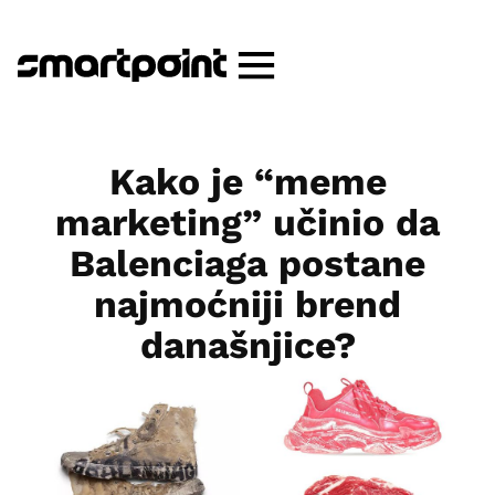
Kako je “meme
marketing” učinio da
Balenciaga postane
najmoćniji brend
današnjice?