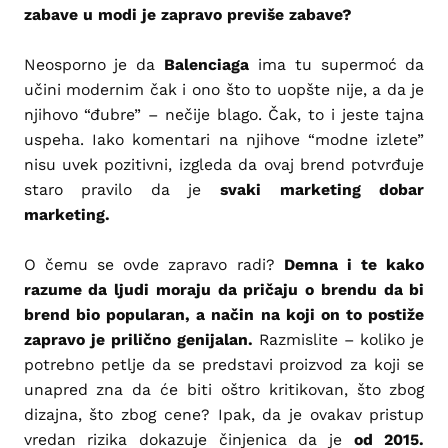
zabave u modi je zapravo previše zabave?
Neosporno je da
Balenciaga
ima tu supermoć da
učini modernim čak i ono što to uopšte nije, a da je
njihovo “đubre” – nečije blago. Čak, to i jeste tajna
uspeha. Iako komentari na njihove “modne izlete”
nisu uvek pozitivni, izgleda da ovaj brend potvrđuje
staro pravilo da je
svaki marketing dobar
marketing.
O čemu se ovde zapravo radi?
Demna i te kako
razume da ljudi moraju da pričaju o brendu da bi
brend bio popularan, a način na koji on to postiže
zapravo je prilično genijalan.
Razmislite – koliko je
potrebno petlje da se predstavi proizvod za koji se
unapred zna da će biti oštro kritikovan, što zbog
dizajna, što zbog cene? Ipak, da je ovakav pristup
vredan rizika dokazuje činjenica da je
od 2015.