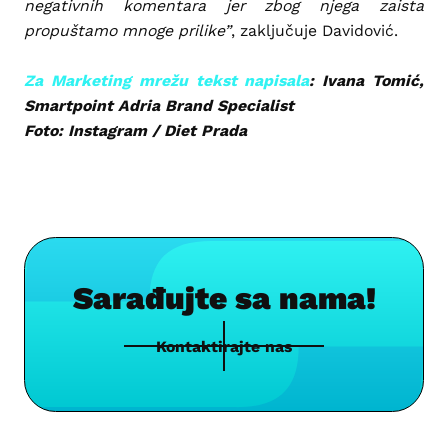
negativnih komentara jer zbog njega zaista
propuštamo mnoge prilike”
, zaključuje Davidović.
Za Marketing mrežu tekst napisala
: Ivana Tomić,
Smartpoint Adria Brand Specialist
Foto: Instagram / Diet Prada
Sarađujte sa nama!
Kontaktirajte nas