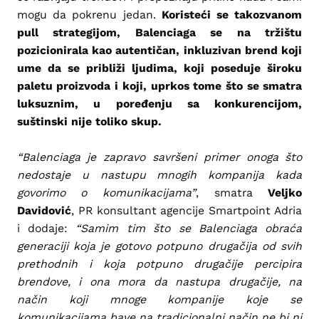
mogu da pokrenu jedan.
Koristeći se takozvanom
pull strategijom, Balenciaga se na tržištu
pozicionirala kao autentičan, inkluzivan brend koji
ume da se približi ljudima, koji poseduje široku
paletu proizvoda i koji, uprkos tome što se smatra
luksuznim, u poređenju sa konkurencijom,
suštinski nije toliko skup.
“Balenciaga je zapravo savršeni primer onoga što
nedostaje u nastupu mnogih kompanija kada
govorimo o komunikacijama”
, smatra
Veljko
Davidović
, PR konsultant agencije Smartpoint Adria
i dodaje:
“Samim tim što se Balenciaga obraća
generaciji koja je gotovo potpuno drugačija od svih
prethodnih i koja potpuno drugačije percipira
brendove, i ona mora da nastupa drugačije, na
način koji mnoge kompanije koje se
komunikacijama bave na tradicionalni način ne bi ni