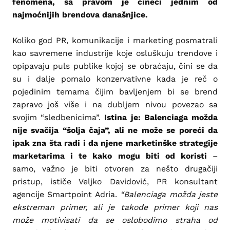
fenomena, sa pravom je čineći jednim od
najmoćnijih brendova današnjice.
Koliko god PR, komunikacije i marketing posmatrali
kao savremene industrije koje osluškuju trendove i
opipavaju puls publike kojoj se obraćaju, čini se da
su i dalje pomalo konzervativne kada je reč o
pojedinim temama čijim bavljenjem bi se brend
zapravo još više i na dubljem nivou povezao sa
svojim “sledbenicima”.
Istina je: Balenciaga možda
nije svačija “šolja čaja”, ali ne može se poreći da
ipak zna šta radi i da njene marketinške strategije
marketarima i te kako mogu biti od koristi
–
samo, važno je biti otvoren za nešto drugačiji
pristup, ističe Veljko Davidović, PR konsultant
agencije Smartpoint Adria.
“Balenciaga možda jeste
ekstreman primer, ali je takođe primer koji nas
može motivisati da se oslobodimo straha od