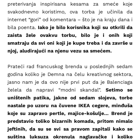
preterivanja inspirisana kesama za smeće koje
svakodnevno koristimo, ova torba je učinila da
internet “gori” od komentara – što je na kraju dana i
bila poenta.
Iako je bilo korisnika koji su otkrili da
zaista žele ovakvu torbu, bilo je i onih koji
smatraju da svi oni koji je kupe treba i da završe u
njoj, aludirajući na njenu vezu sa smećem.
Prateći rad francuskog brenda u poslednjih sedam
godina koliko je Demna na čelu kreativnog sektora,
jasno nam je da ovo nije prvi put da je Balenciaga
želela da napravi “modni skandal”.
Setimo se
uništenih patika, jakne od sedam slojeva, torbe
nastale po uzoru na čuvene IKEA cegere, minđuša
koje su zapravo pertle, majice-košulje… Brend je
predstavio toliko bizarnih komada, pritom nimalo
jeftinih, da su se svi sa pravom zapitali kako se
suština luksuza okrenula naglavačke i koliko