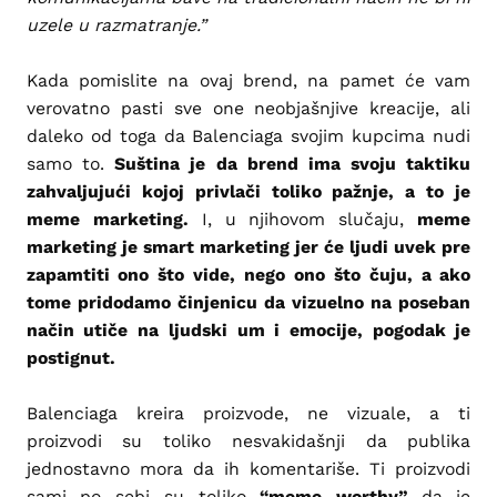
uzele u razmatranje.”
Kada pomislite na ovaj brend, na pamet će vam
verovatno pasti sve one neobjašnjive kreacije, ali
daleko od toga da Balenciaga svojim kupcima nudi
samo to.
Suština je da brend ima svoju taktiku
zahvaljujući kojoj privlači toliko pažnje, a to je
meme marketing.
I, u njihovom slučaju,
meme
marketing je smart marketing jer će ljudi uvek pre
zapamtiti ono što vide, nego ono što čuju, a ako
tome pridodamo činjenicu da vizuelno na poseban
način utiče na ljudski um i emocije, pogodak je
postignut.
Balenciaga kreira proizvode, ne vizuale, a ti
proizvodi su toliko nesvakidašnji da publika
jednostavno mora da ih komentariše. Ti proizvodi
sami po sebi su toliko
“meme worthy”
da je