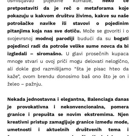
osmišljavao pojedine komade,
neko će
pretpostaviti da je reč o metaforama koje
pokazuju u kakvom društvu živimo, kakve su naše
potrošačke navike ili stavovi o pojedinim
pitanjima koja nas sve dotiču.
Može se govoriti i o
svojevrsnoj
modnoj parodiji
budući da su
bogati
pojedinci radi da potroše velike sume novca da bi
izgledali – siromašno.
U glavi prosečnih kupaca
mnoge stvari u ovoj priči mogu delovati nelogično,
ali dokle god razmišljamo “šta je pisac hteo da
kaže”, ovom brendu donosimo baš ono što je on i
želeo – pažnju.
Nekada jednostavna i elegantna, Balenciaga danas
je provokativna i nekonvencionalna, pomera
granice i prepušta se novim ekstremima.
Njen
kreativni pristup zamagljuje granice između mode,
umetnosti i aktuelnih društvenih tema i