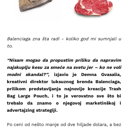
Balenciaga zna šta radi - koliko god mi sumnjali u
to.
“Nisam mogao da propustim priliku da napravim
najskuplju kesu za smeće na svetu jer – ko ne voli
modni skandal?”
, izjavio je Demna Gvasalia,
kreativni direktor luksuznog brenda Balenciaga,
prilikom predstavljanja najnovije kreacije Trash
Bag Large Pouch, i to je verovatno sve što bi
trebalo da znamo o njegovoj marketinškoj i
advertajzing strategiji.
Po ceni od nešto manje od dve hiljade dolara, a bez