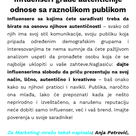
odnose sa raznolikom publikom
Influensere sa kojima ćete sarađivati treba da
birate na osnovu njihove autentičnosti
– svako od
njih ima svoj stil komunikacije, svoju publiku koja
pripada određenim demografskim grupama i
interesovanjima te nema sumnje da ćete pažljivom
analizom uspeti da pronađete osobu koja će se
najbolje uklopiti u vaše zahteve.Naglasiću:
dajte
influenserima slobodu da priču prezentuju na svoj
način, lično, autentično i kreativno
– baš onako
kako su njihovi pratioci i navikli. Publika, naročito
ona mlađa, lako će prepoznati kada je nešto
neprirodno i izveštačeno, a narušenu reputaciju
neće dobiti samo influenser, već i vaš brend. Imajte
poverenja u svoje saradnike!
Za Marketing mrežu tekst napisala
: Anja Petrović,