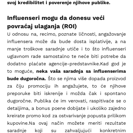
svoj kredibilitet i poverenje njihove publike.
Influenseri mogu da donesu veći
povraćaj ulaganja (ROI)
U odnosu na, recimo, poznate ličnosti, angažovanje
influensera može da bude dosta isplativije, a na
manje troškove saradnje utiče i to što influenseri
uglavnom rade samostalno te neće biti potrebe da
dodatno plaćate agencije-predstavnike.Kad god je
to moguće,
neka vaša saradnja sa influenserima
bude dugoročna.
Što se njima više dopada proizvod
za čiju promociju ih angažujete, to će njihove
preporuke biti iskrenije i možda čak i spontano
dugoročne. Publika će im verovati, raspitivaće se o
detaljima, a bonus poene dobijate i ukoliko zajedno
kreirate promo kod za ostvarivanje popusta prilikom
kupovine.Na ovaj način možete meriti rezultate
saradnje koji su zahvaljujući konkretnim